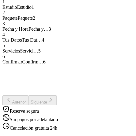
1
Estudio
Estudio
1
2
Paquete
Paquete
2
3
Fecha y Hora
Fecha y…
3
4
Tus Datos
Tus Dat…
4
5
Servicios
Servici…
5
6
Confirmar
Confirm…
6
Selecciona tu Estudio
Elige el estudio que mejor se adapte a tus necesidades
Anterior
Siguiente
Reserva segura
Sin pagos por adelantado
Cancelación gratuita 24h